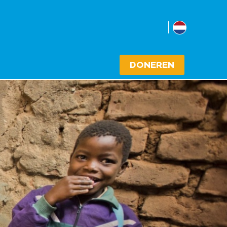
Nederlan
Select cou
DONEREN