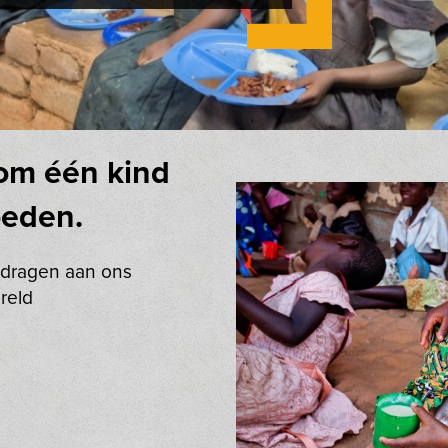
 om één kind
oeden.
jdragen aan ons
reld