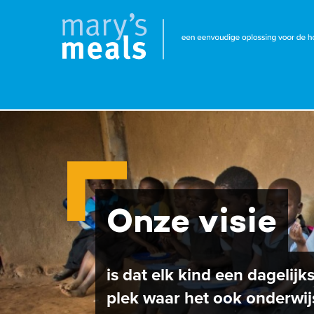
Mary's Meals
Overslaan
en
naar
de
inhoud
gaan
Onze visie
is dat elk kind een dagelij
plek waar het ook onderwijs