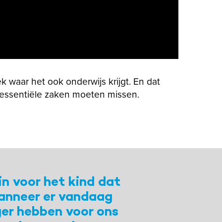
k waar het ook onderwijs krijgt. En dat
 essentiële zaken moeten missen.
in voor het kind dat
anneer er vandaag
ger hebben voor ons